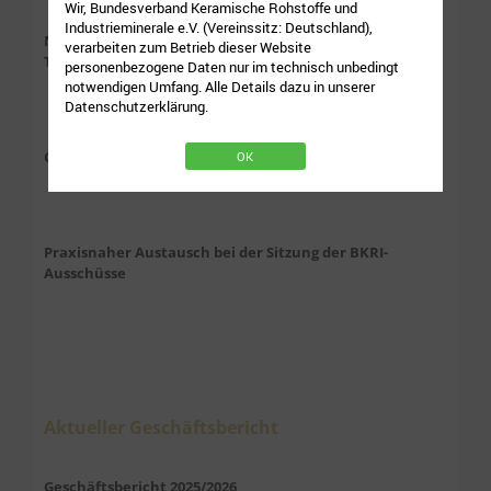
Wir, Bundesverband Keramische Rohstoffe und
Industrieminerale e.V. (Vereinssitz: Deutschland),
Neue Ausgabe der „TonLeiter“ informiert über aktuelle
verarbeiten zum Betrieb dieser Website
Themen der Branche
personenbezogene Daten nur im technisch unbedingt
notwendigen Umfang. Alle Details dazu in unserer
Datenschutzerklärung.
Gemeinsame PRESSEMELDUNG vom 30. Juni 2026
OK
Praxisnaher Austausch bei der Sitzung der BKRI-
Ausschüsse
Aktueller Geschäftsbericht
Geschäftsbericht 2025/2026